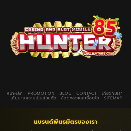
หน้าหลัก
PROMOTION
BLOG
CONTACT
เกี่ยวกับเรา
นโยบายความเป็นส่วนตัว
ข้อตกลงและเงื่อนไข
SITEMAP
แบรนด์พันธมิตรของเรา